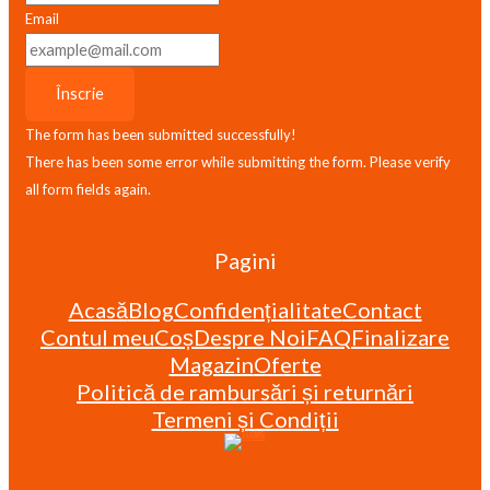
Email
Înscrie
The form has been submitted successfully!
There has been some error while submitting the form. Please verify
all form fields again.
Pagini
Acasă
Blog
Confidențialitate
Contact
Contul meu
Coș
Despre Noi
FAQ
Finalizare
Magazin
Oferte
Politică de rambursări și returnări
Termeni și Condiții