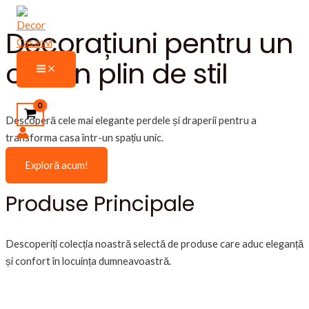
Skip
Decorațiuni pentru un
to
content
cămin plin de stil
Main
Menu
Search
Descoperă cele mai elegante perdele și draperii pentru a
transforma casa într-un spațiu unic.
Exploră acum!
Produse Principale
Descoperiți colecția noastră selectă de produse care aduc eleganță
și confort în locuința dumneavoastră.