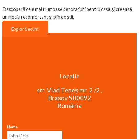
Descoperă cele mai frumoase decorațiuni pentru casă și creează
un mediu reconfortant și plin de stil.
Exploră acum!
Locație
str. Vlad Țepeș mr. 2 /2 ,
Brașov 500092
România
Nume