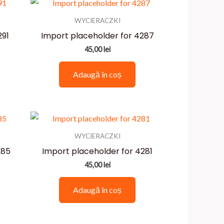
WYCIERACZKI
291
Import placeholder for 4287
45,00
lei
Adaugă în coș
WYCIERACZKI
285
Import placeholder for 4281
45,00
lei
Adaugă în coș