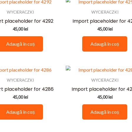
recente
WYCIERACZKI
WYCIERACZKI
t placeholder for 4292
Import placeholder for 4
45,00
lei
45,00
lei
Adaugă în coș
Adaugă în coș
WYCIERACZKI
WYCIERACZKI
t placeholder for 4286
Import placeholder for 4
45,00
lei
45,00
lei
Adaugă în coș
Adaugă în coș