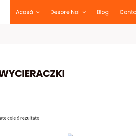
Acasă
Despre Noi
Blog
Conta
WYCIERACZKI
Sortat
ate cele 6 rezultate
după
cele
mai