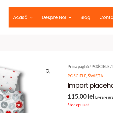
Acasă
Despre Noi
Blog
Conta
Prima pagină
/
POŚCIELE
/ 
POŚCIELE
,
ŚWIĘTA
Import placeho
115,00
lei
Livrare gra
Stoc epuizat