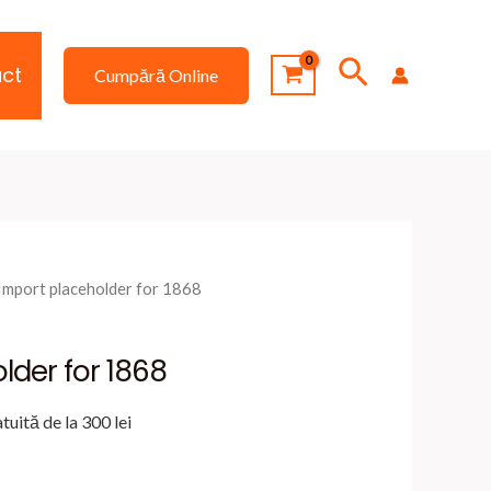
Search
ct
Cumpără Online
Import placeholder for 1868
lder for 1868
tuită de la 300 lei