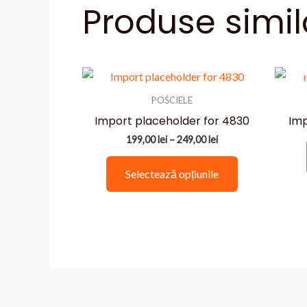
Produse simil
POŚCIELE
Import placeholder for 4830
Imp
Interval
199,00
lei
–
249,00
lei
de
Acest
prețuri:
Selectează opțiunile
199,00 lei
produs
până
are
la
249,00 lei
mai
multe
variații.
Opțiunile
pot