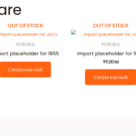
are
OUT OF STOCK
OUT OF STOCK
POŚCIELE
POŚCIELE
ort placeholder for 1855
Import placeholder for 
99,00
lei
Citește mai mult
Citește mai mult