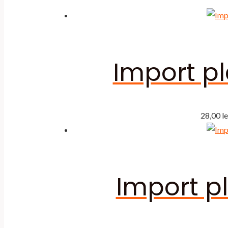
Import pl
28,00
le
Import pl