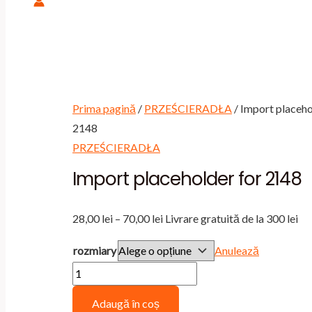
Prima pagină
/
PRZEŚCIERADŁA
/ Import placeho
2148
PRZEŚCIERADŁA
Import placeholder for 2148
Interval
28,00
lei
–
70,00
lei
Livrare gratuită de la 300 lei
de
rozmiary
Anulează
prețuri:
Cantitate
28,00 lei
Import
până
Adaugă în coș
placeholder