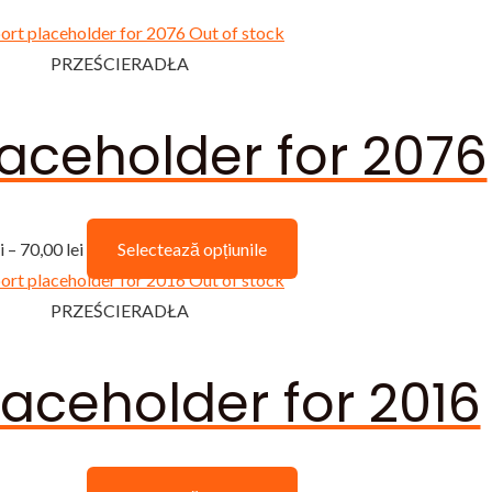
Out of stock
PRZEŚCIERADŁA
aceholder for 2076
Interval
Acest
i
–
70,00
lei
Selectează opțiunile
de
produs
Out of stock
prețuri:
are
PRZEŚCIERADŁA
28,00 lei
mai
până
multe
aceholder for 2016
la
variații.
70,00 lei
Opțiunile
pot