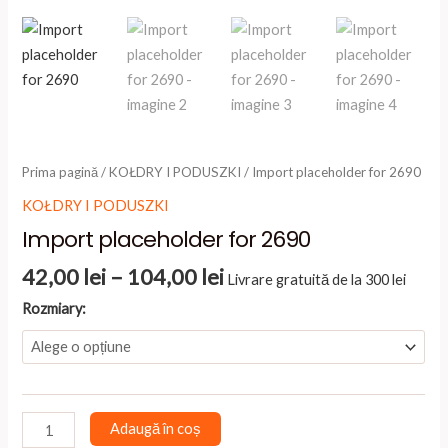
Prima pagină
/
KOŁDRY I PODUSZKI
/ Import placeholder for 2690
KOŁDRY I PODUSZKI
Import placeholder for 2690
Interval
42,00
lei
–
104,00
lei
Livrare gratuită de la 300 lei
de
Rozmiary:
prețuri:
42,00 lei
până
la
104,00 lei
Cantitate
Adaugă în coș