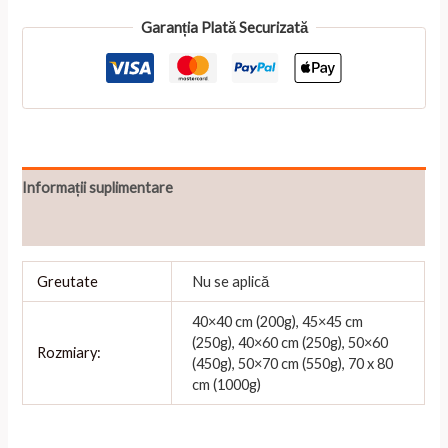
Import
placeholder
Garanția Plată Securizată
for
2690
Informații suplimentare
Recenzii (0)
Greutate
Nu se aplică
40×40 cm (200g), 45×45 cm
(250g), 40×60 cm (250g), 50×60
Rozmiary:
(450g), 50×70 cm (550g), 70 x 80
cm (1000g)