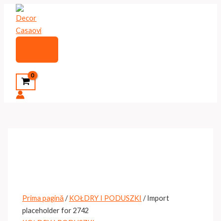
Skip
to
content
Main
Menu
Search
Prima pagină
/
KOŁDRY I PODUSZKI
/ Import
placeholder for 2742