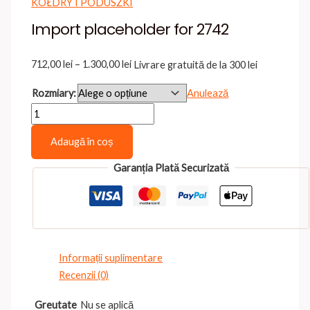
KOŁDRY I PODUSZKI
Import placeholder for 2742
Interval
712,00
lei
–
1.300,00
lei
Livrare gratuită de la 300 lei
de
Rozmiary:
Anulează
prețuri:
Cantitate
712,00 lei
Import
până
Adaugă în coș
placeholder
la
for
1.300,00 lei
Garanția Plată Securizată
2742
Informații suplimentare
Recenzii (0)
Greutate
Nu se aplică