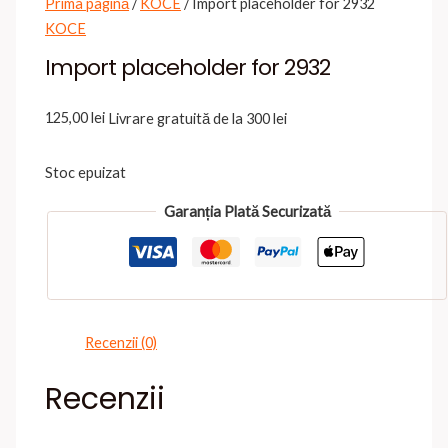
Prima pagină
/
KOCE
/ Import placeholder for 2932
KOCE
Import placeholder for 2932
125,00
lei
Livrare gratuită de la 300 lei
Stoc epuizat
Garanția Plată Securizată
Recenzii (0)
Recenzii