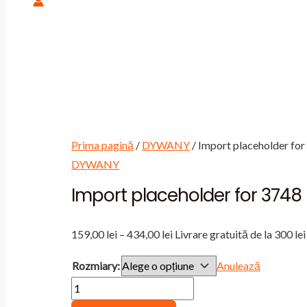
Prima pagină
/
DYWANY
/ Import placeholder fo
DYWANY
Import placeholder for 3748
Interval
159,00
lei
–
434,00
lei
Livrare gratuită de la 300 lei
de
Rozmiary:
Anulează
prețuri:
Cantitate
159,00 lei
Import