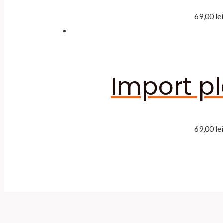
69,00
lei
Import pl
69,00
lei