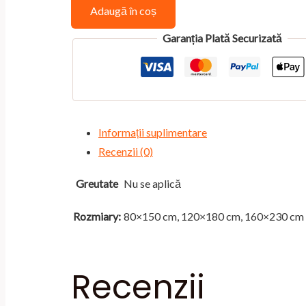
până
Adaugă în coș
placeholder
la
for
Garanția Plată Securizată
434,00 lei
3748
Informații suplimentare
Recenzii (0)
Greutate
Nu se aplică
Rozmiary:
80×150 cm, 120×180 cm, 160×230 cm
Recenzii