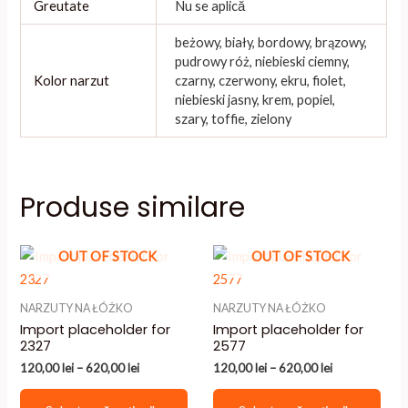
Greutate
Nu se aplică
beżowy, biały, bordowy, brązowy,
pudrowy róż, niebieski ciemny,
Kolor narzut
czarny, czerwony, ekru, fiolet,
niebieski jasny, krem, popiel,
szary, toffie, zielony
Produse similare
OUT OF STOCK
OUT OF STOCK
NARZUTY NA ŁÓŻKO
NARZUTY NA ŁÓŻKO
Import placeholder for
Import placeholder for
2327
2577
Interval
Interval
120,00
lei
–
620,00
lei
120,00
lei
–
620,00
lei
de
de
Acest
Aces
prețuri:
prețuri: