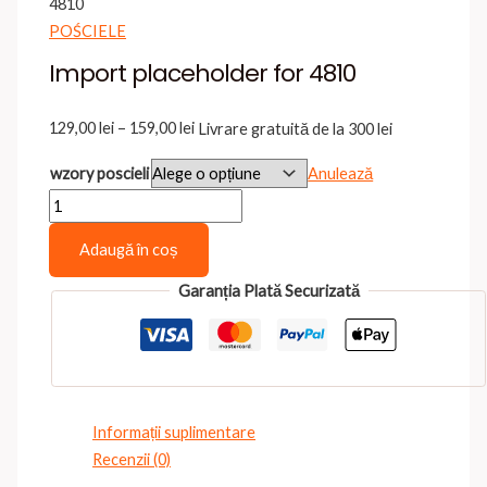
4810
POŚCIELE
Import placeholder for 4810
Interval
129,00
lei
–
159,00
lei
Livrare gratuită de la 300 lei
de
wzory poscieli
Anulează
prețuri:
Cantitate
129,00 lei
Import
până
Adaugă în coș
placeholder
la
for
159,00 lei
Garanția Plată Securizată
4810
Informații suplimentare
Recenzii (0)