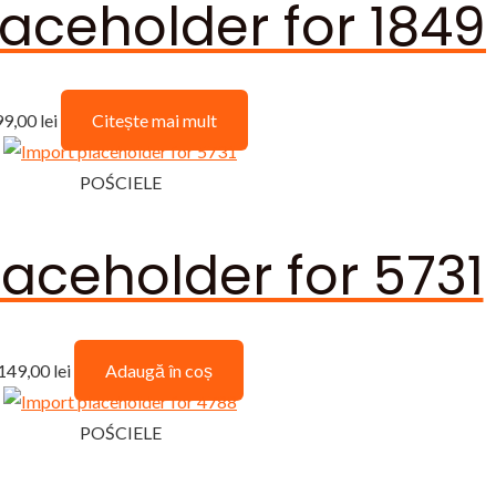
aceholder for 1849
99,00
lei
Citește mai mult
POŚCIELE
aceholder for 5731
149,00
lei
Adaugă în coș
POŚCIELE