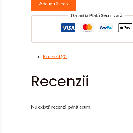
Adaugă în coș
placeholder
for
Garanția Plată Securizată
5710
Recenzii (0)
Recenzii
Nu există recenzii până acum.