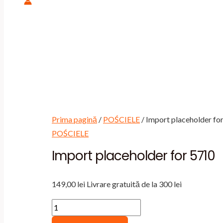
Prima pagină
/
POŚCIELE
/ Import placeholder fo
POŚCIELE
Import placeholder for 5710
149,00
lei
Livrare gratuită de la 300 lei
Cantitate
Import