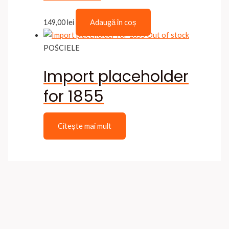
pot
fi
149,00
lei
Adaugă în coș
alese
Out of stock
în
POŚCIELE
pagina
Import placeholder
produsului.
for 1855
Citește mai mult