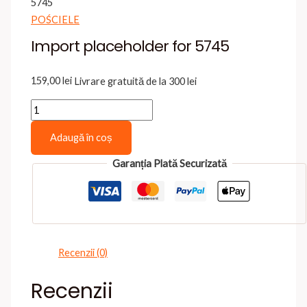
5745
POŚCIELE
Import placeholder for 5745
159,00
lei
Livrare gratuită de la 300 lei
Cantitate
Import
Adaugă în coș
placeholder
for
Garanția Plată Securizată
5745
Recenzii (0)
Recenzii