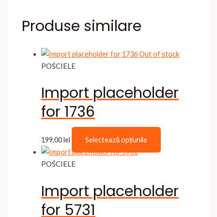
Produse similare
Out of stock
POŚCIELE
Import placeholder
for 1736
Acest
199,00
lei
Selectează opțiunile
produs
are
POŚCIELE
mai
Import placeholder
multe
variații.
for 5731
Opțiunile