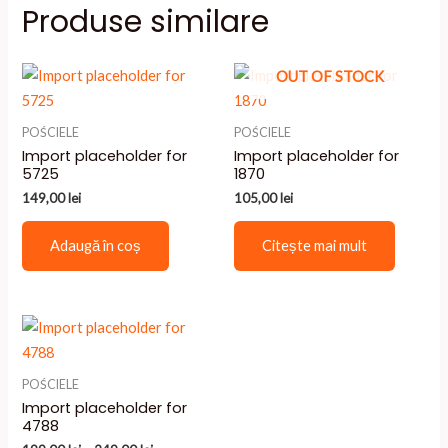
Produse similare
OUT OF STOCK
POŚCIELE
POŚCIELE
Import placeholder for
Import placeholder for
5725
1870
149,00
lei
105,00
lei
Adaugă în coș
Citește mai mult
POŚCIELE
Import placeholder for
4788