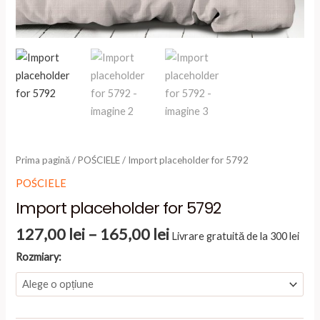
Prima pagină
/
POŚCIELE
/ Import placeholder for 5792
POŚCIELE
Import placeholder for 5792
Interval
127,00
lei
–
165,00
lei
Livrare gratuită de la 300 lei
de
Rozmiary:
prețuri:
127,00 lei
până