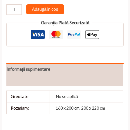
la
165,00 lei
Cantitate
Adaugă în coș
Import
placeholder
Garanția Plată Securizată
for
5792
Informații suplimentare
Recenzii (0)
Greutate
Nu se aplică
Rozmiary:
160 x 200 cm, 200 x 220 cm