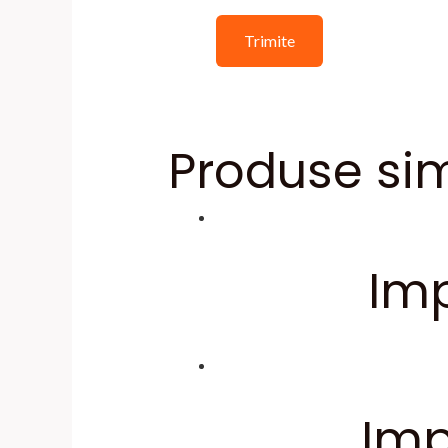
Produse sim
Imp
Imp