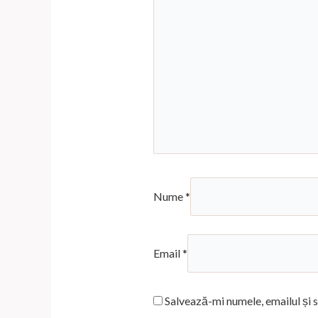
Nume
*
Email
*
Salvează-mi numele, emailul și s