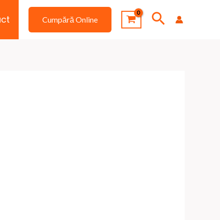
Search
ct
Cumpără Online