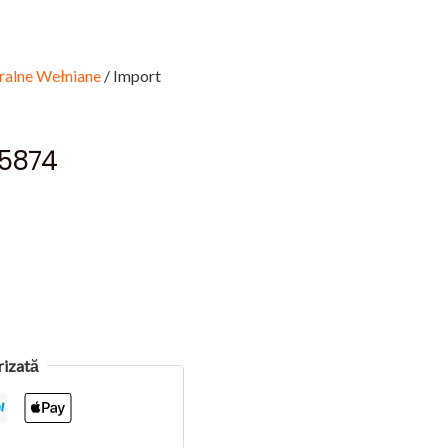
alne Wełniane
/ Import
 5874
rizată