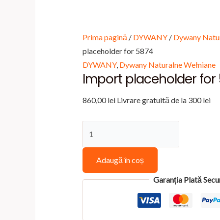
Prima pagină
/
DYWANY
/
Dywany Natur
placeholder for 5874
DYWANY
,
Dywany Naturalne Wełniane
Import placeholder for
860,00
lei
Livrare gratuită de la 300 lei
Cantitate
Import
placeholder
Adaugă în coș
for
Garanția Plată Secu
5874