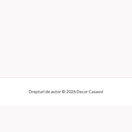
în
pag
prod
Drepturi de autor © 2026 Decor Casaovi