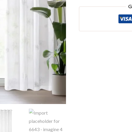
placeholder
G
for
6643