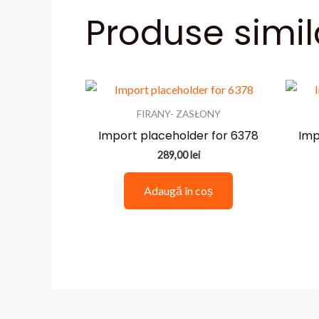
Produse simil
FIRANY- ZASŁONY
Import placeholder for 6378
Imp
289,00
lei
Adaugă în coș