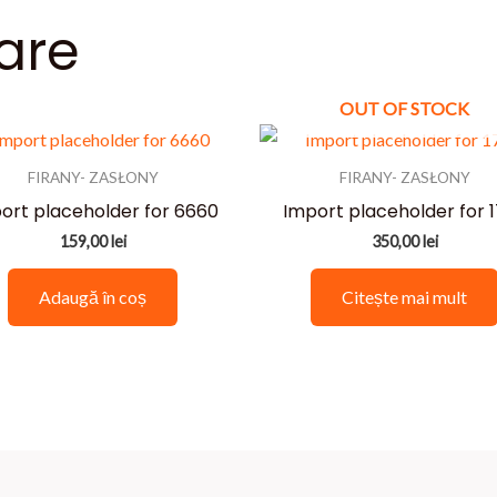
are
OUT OF STOCK
FIRANY- ZASŁONY
FIRANY- ZASŁONY
ort placeholder for 6660
Import placeholder for 
159,00
lei
350,00
lei
Adaugă în coș
Citește mai mult