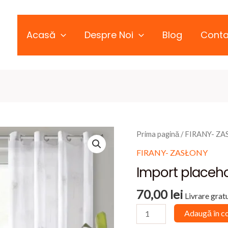
Acasă
Despre Noi
Blog
Conta
Prima pagină
/
FIRANY- Z
FIRANY- ZASŁONY
Import placeho
70,00
lei
Livrare gratu
Cantitate
Adaugă în c
Import