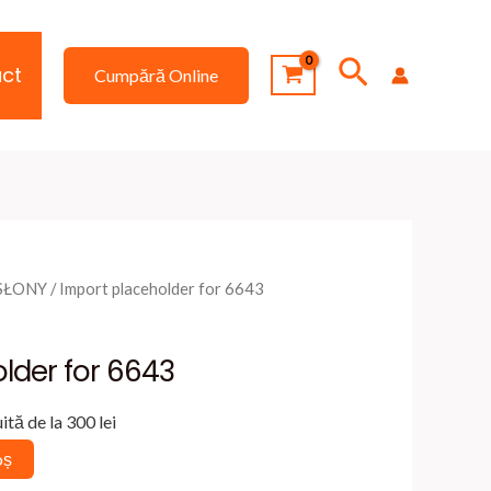
Search
ct
Cumpără Online
ASŁONY
/ Import placeholder for 6643
lder for 6643
ită de la 300 lei
oș