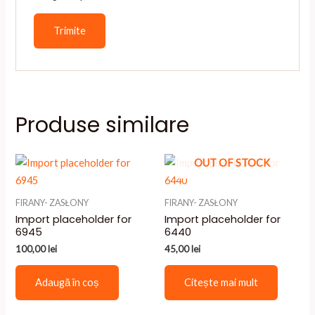
Produse similare
OUT OF STOCK
FIRANY- ZASŁONY
FIRANY- ZASŁONY
Import placeholder for
Import placeholder for
6945
6440
100,00
lei
45,00
lei
Adaugă în coș
Citește mai mult