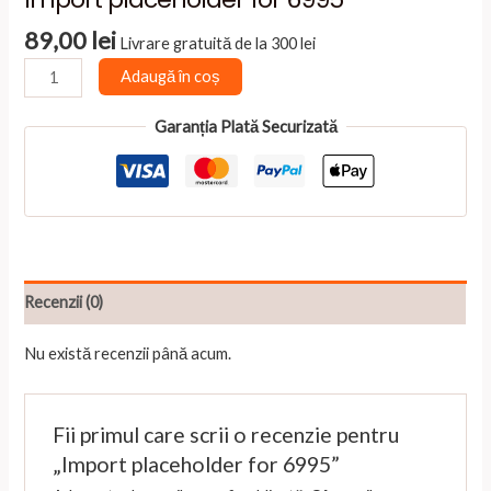
89,00
lei
Livrare gratuită de la 300 lei
Cantitate
Adaugă în coș
Import
placeholder
Garanția Plată Securizată
for
6995
Recenzii (0)
Nu există recenzii până acum.
Fii primul care scrii o recenzie pentru
„Import placeholder for 6995”