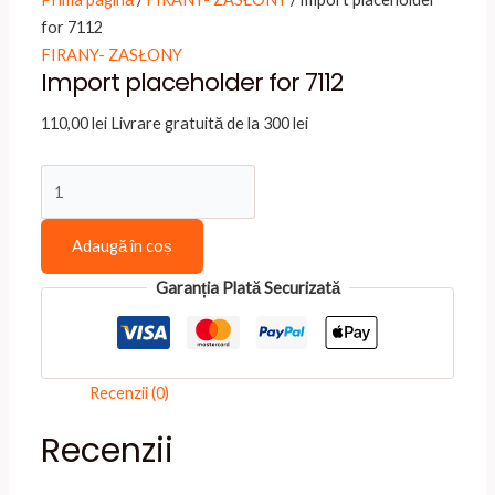
for 7112
FIRANY- ZASŁONY
Import placeholder for 7112
110,00
lei
Livrare gratuită de la 300 lei
Cantitate
Import
placeholder
Adaugă în coș
for
Garanția Plată Securizată
7112
Recenzii (0)
Recenzii