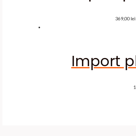
369,00
lei
Import p
1