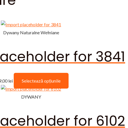
are
Dywany Naturalne Wełniane
aceholder for 3841
Acest
9,00
lei
Selectează opțiunile
produs
are
DYWANY
mai
multe
aceholder for 6102
variații.