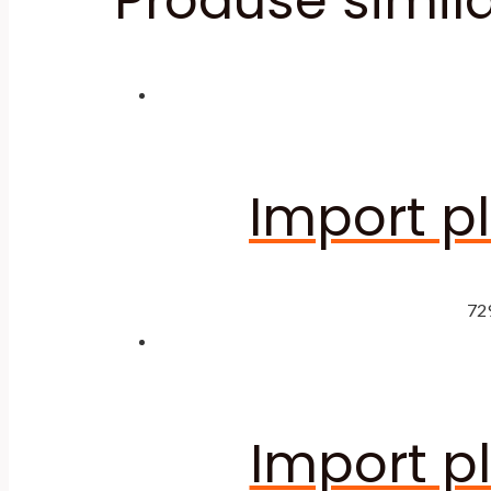
Produse simil
Import pl
72
Import pl