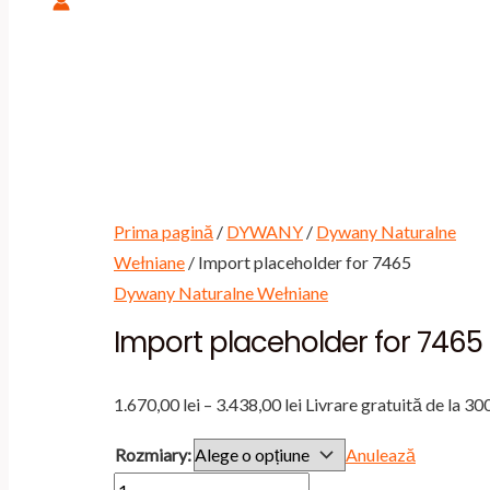
Prima pagină
/
DYWANY
/
Dywany Naturalne
Wełniane
/ Import placeholder for 7465
Dywany Naturalne Wełniane
Import placeholder for 7465
Interval
1.670,00
lei
–
3.438,00
lei
Livrare gratuită de la 300
de
Rozmiary:
Anulează
prețuri:
Cantitate