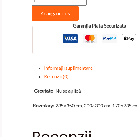
1.670,00 lei
Import
până
Adaugă în coș
placeholder
la
for
Garanția Plată Securizată
3.438,00 lei
7465
Informații suplimentare
Recenzii (0)
Greutate
Nu se aplică
Rozmiary:
235×350 cm, 200×300 cm, 170×235 c