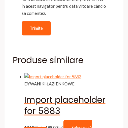
în acest navigator pentru data viitoare când o
să comentez.
Produse similare
DYWANIKI ŁAZIENKOWE
Import placeholder
for 5883
Interval
104,90
lei
–
199,00
lei
Selectează