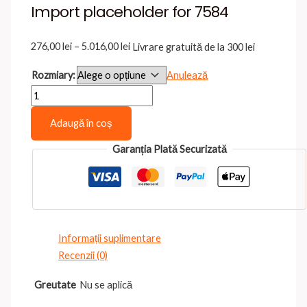
Import placeholder for 7584
Interval
276,00
lei
–
5.016,00
lei
Livrare gratuită de la 300 lei
de
Rozmiary:
Anulează
prețuri:
Cantitate
276,00 lei
Import
până
Adaugă în coș
placeholder
la
for
5.016,00 lei
Garanția Plată Securizată
7584
Informații suplimentare
Recenzii (0)
Greutate
Nu se aplică