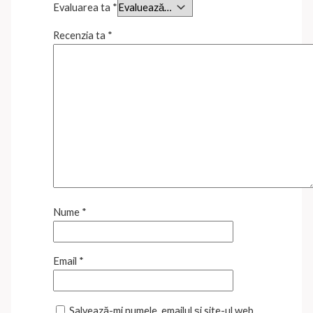
Evaluarea ta
*
Recenzia ta
*
Nume
*
Email
*
Salvează-mi numele, emailul și site-ul web