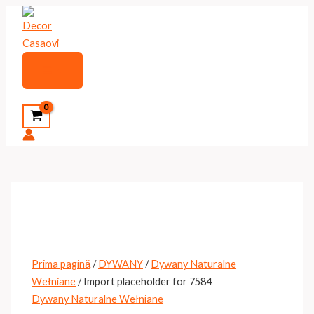
Skip
to
content
Main
Menu
Search
Prima pagină
/
DYWANY
/
Dywany Naturalne
Wełniane
/ Import placeholder for 7584
Dywany Naturalne Wełniane