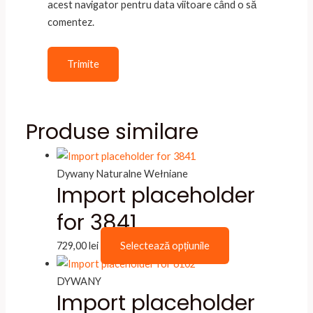
acest navigator pentru data viitoare când o să
comentez.
Produse similare
Dywany Naturalne Wełniane
Import placeholder
for 3841
Acest
729,00
lei
Selectează opțiunile
produs
are
DYWANY
Import placeholder
mai