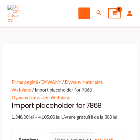
Skip
to
Search
Main
content
Menu
Prima pagină
/
DYWANY
/
Dywany Naturalne
Wełniane
/ Import placeholder for 7868
Dywany Naturalne Wełniane
Import placeholder for 7868
Interval
1.348,00
lei
–
4.105,00
lei
Livrare gratuită de la 300 lei
de
prețuri: