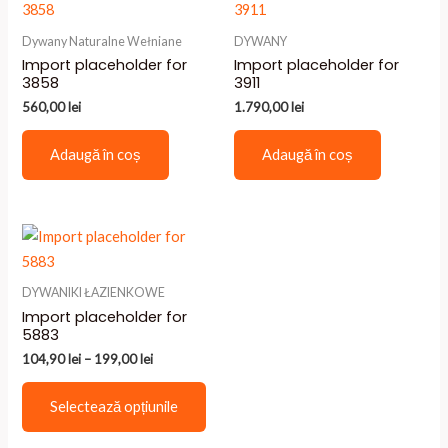
Dywany Naturalne Wełniane
DYWANY
Import placeholder for
Import placeholder for
3858
3911
560,00
lei
1.790,00
lei
Adaugă în coș
Adaugă în coș
DYWANIKI ŁAZIENKOWE
Import placeholder for
5883
Interval
104,90
lei
–
199,00
lei
de
Acest
prețuri:
Selectează opțiunile
104,90 lei
produs
până
are
la