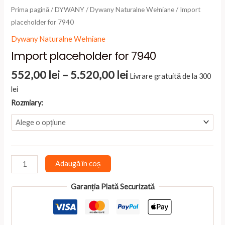
Prima pagină
/
DYWANY
/
Dywany Naturalne Wełniane
/ Import
placeholder for 7940
Dywany Naturalne Wełniane
Import placeholder for 7940
Interval
552,00
lei
–
5.520,00
lei
Livrare gratuită de la 300
de
lei
prețuri:
Rozmiary:
552,00 lei
până
la
5.520,00 lei
Cantitate
Adaugă în coș
Import
placeholder
Garanția Plată Securizată
for
7940