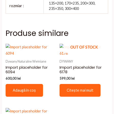
135×200, 170×235, 200×300,
rozmiar :
235×350, 300×400
Produse similare
OUT OF STOCK
Dywany Naturalne Wełniane
DYWANY
Import placeholder for
Import placeholder for
6094
6178
600,00
lei
599,00
lei
Adaugă în coș
Citește mai mult