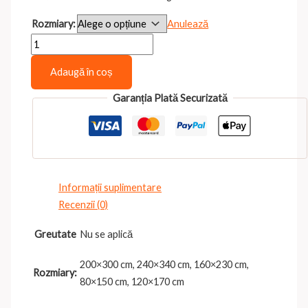
de
Rozmiary:
Anulează
prețuri:
Cantitate
456,00 lei
Import
până
Adaugă în coș
placeholder
la
for
3.100,00 lei
Garanția Plată Securizată
8171
Informații suplimentare
Recenzii (0)
Greutate
Nu se aplică
200×300 cm, 240×340 cm, 160×230 cm,
Rozmiary:
80×150 cm, 120×170 cm