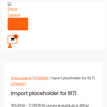
Skip
to
content
Main
Menu
Search
Prima pagină
/
DYWANY
/ Import placeholder for 8171
DYWANY
Import placeholder for 8171
Interval
456,00
lei
–
3.100,00
lei
Livrare gratuită de la 300 lei