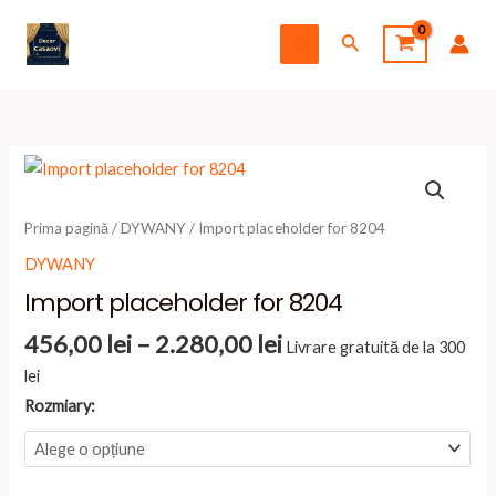
Skip
Search
to
Main
content
Menu
Prima pagină
/
DYWANY
/ Import placeholder for 8204
DYWANY
Import placeholder for 8204
Interval
456,00
lei
–
2.280,00
lei
Livrare gratuită de la 300
de
lei
prețuri:
Rozmiary:
456,00 lei
până
la