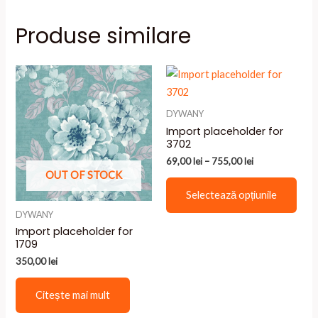
Produse similare
DYWANY
Import placeholder for
3702
Interval
69,00
lei
–
755,00
lei
de
OUT OF STOCK
Aces
prețuri:
Selectează opțiunile
69,00 lei
prod
până
DYWANY
are
la
Import placeholder for
755,00 lei
mai
1709
mult
350,00
lei
variaț
Opți
Citește mai mult
pot