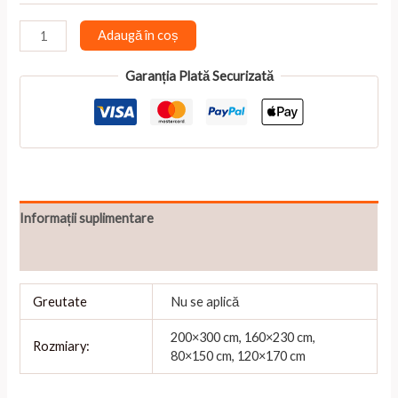
2.280,00 lei
Cantitate
Adaugă în coș
Import
placeholder
Garanția Plată Securizată
for
8204
Informații suplimentare
Recenzii (0)
Greutate
Nu se aplică
200×300 cm, 160×230 cm,
Rozmiary:
80×150 cm, 120×170 cm