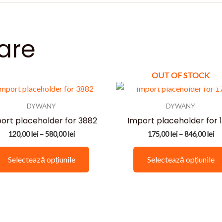
are
OUT OF STOCK
DYWANY
DYWANY
ort placeholder for 3882
Import placeholder for 
Interval
In
120,00
lei
–
580,00
lei
175,00
lei
–
846,00
lei
de
de
Acest
prețuri:
pr
Selectează opțiunile
Selectează opțiunile
120,00 lei
17
produs
până
pâ
are
la
la
580,00 lei
84
mai
multe
variații.