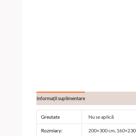
Informații suplimentare
Recenzii (0)
Greutate
Nu se aplică
Rozmiary:
200×300 cm, 160×230