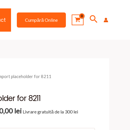
Search
ct
Cumpără Online
mport placeholder for 8211
der for 8211
Interval
0,00
lei
Livrare gratuită de la 300 lei
de
prețuri: