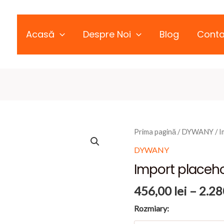
Acasă
Despre Noi
Blog
Conta
Prima pagină
/
DYWANY
/ I
DYWANY
Import placehol
456,00
lei
–
2.28
Rozmiary: