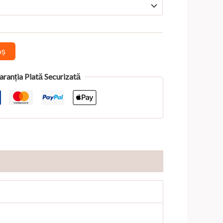
456,00 lei
până
la
2.280,00 lei
oș
aranția Plată Securizată