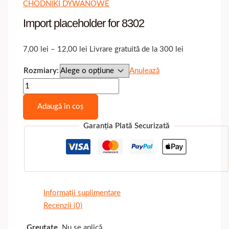
CHODNIKI DYWANOWE
Import placeholder for 8302
Interval
7,00
lei
–
12,00
lei
Livrare gratuită de la 300 lei
de
Rozmiary:
Anulează
prețuri:
Cantitate
7,00 lei
Import
până
Adaugă în coș
placeholder
la
for
12,00 lei
Garanția Plată Securizată
8302
Informații suplimentare
Recenzii (0)
Greutate
Nu se aplică