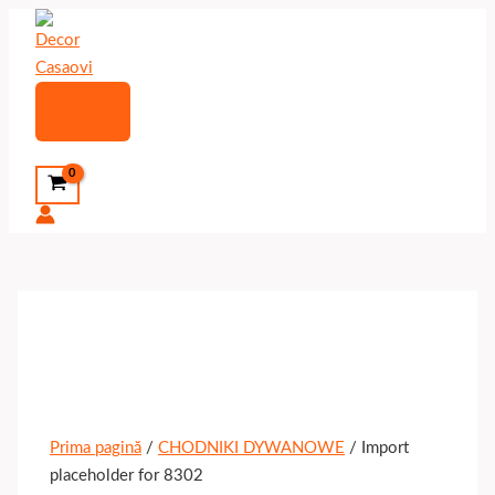
Skip
to
content
Main
Menu
Search
Prima pagină
/
CHODNIKI DYWANOWE
/ Import
placeholder for 8302