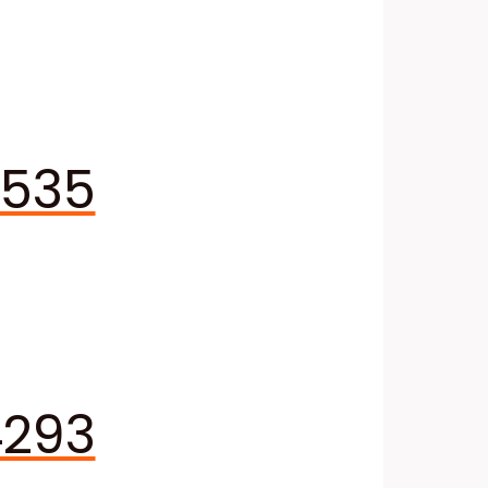
2535
4293