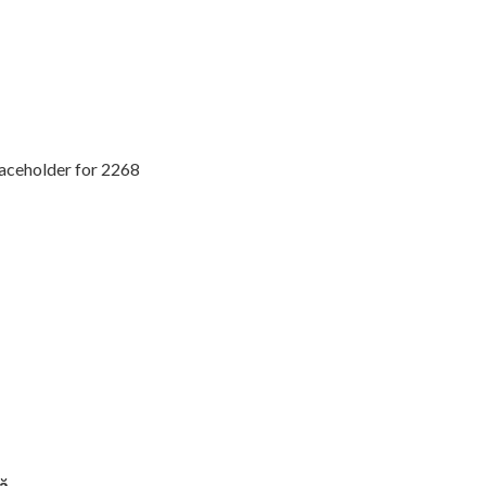
laceholder for 2268
tă