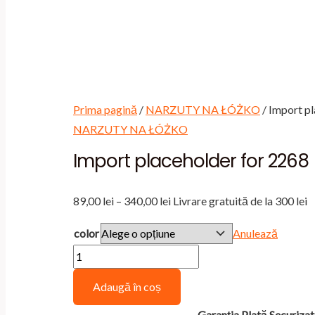
Prima pagină
/
NARZUTY NA ŁÓŻKO
/ Import p
NARZUTY NA ŁÓŻKO
Import placeholder for 2268
Interval
89,00
lei
–
340,00
lei
Livrare gratuită de la 300 lei
de
color
Anulează
prețuri:
Cantitate
89,00 lei
Import
până
Adaugă în coș
placeholder
la
for
Garanția Plată Securiza