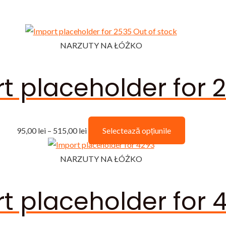
Out of stock
NARZUTY NA ŁÓŻKO
t placeholder for 
Interval
Acest
95,00
lei
–
515,00
lei
Selectează opțiunile
de
produs
prețuri:
are
NARZUTY NA ŁÓŻKO
95,00 lei
mai
până
multe
t placeholder for 
la
variații.
515,00 lei
Opțiunile