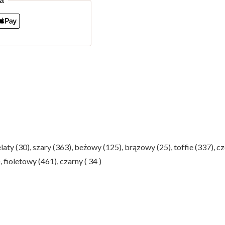
laty (30), szary (363), beżowy (125), brązowy (25), toffie (337), c
 fioletowy (461), czarny ( 34 )