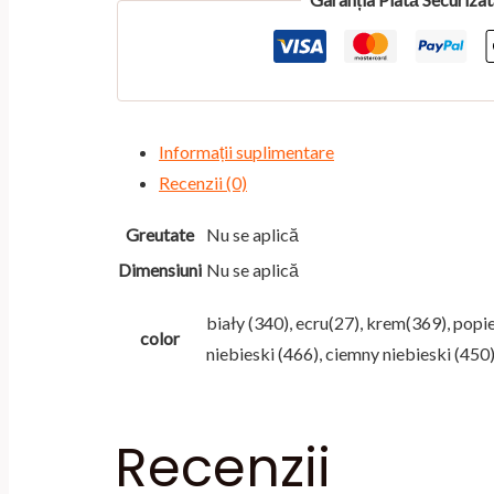
340,00 lei
2268
Informații suplimentare
Recenzii (0)
Greutate
Nu se aplică
Dimensiuni
Nu se aplică
biały (340), ecru(27), krem(369), popie
color
niebieski (466), ciemny niebieski (450),
Recenzii