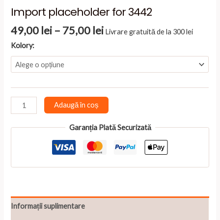
Import placeholder for 3442
Interval
49,00
lei
–
75,00
lei
Livrare gratuită de la 300 lei
de
Kolory:
prețuri:
49,00 lei
până
la
75,00 lei
Cantitate
Adaugă în coș
Import
placeholder
Garanția Plată Securizată
for
3442
Informații suplimentare