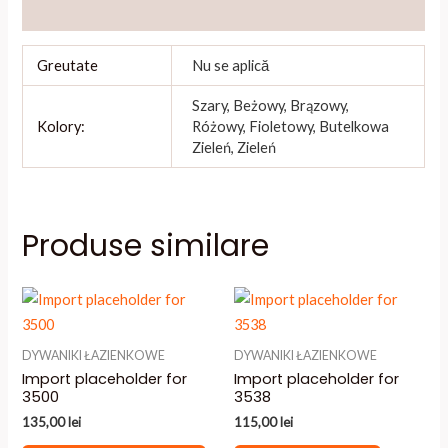
Recenzii (0)
Greutate
Nu se aplică
Szary, Beżowy, Brązowy,
Kolory:
Różowy, Fioletowy, Butelkowa
Zieleń, Zieleń
Produse similare
DYWANIKI ŁAZIENKOWE
DYWANIKI ŁAZIENKOWE
Import placeholder for
Import placeholder for
3500
3538
135,00
lei
115,00
lei