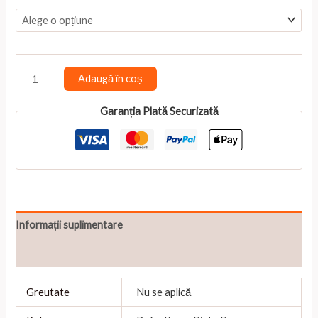
Cantitate
Adaugă în coș
Import
placeholder
Garanția Plată Securizată
for
3500
Informații suplimentare
Recenzii (0)
Greutate
Nu se aplică