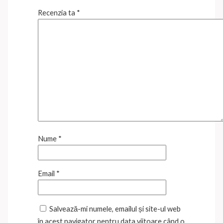
Recenzia ta
*
Nume
*
Email
*
Salvează-mi numele, emailul și site-ul web
în acest navigator pentru data viitoare când o