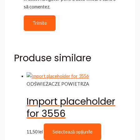
să comentez.
Produse similare
ODŚWIEŻACZE POWIETRZA
Import placeholder
for 3556
Acest
11,50
lei
Selectează opțiunile
produs