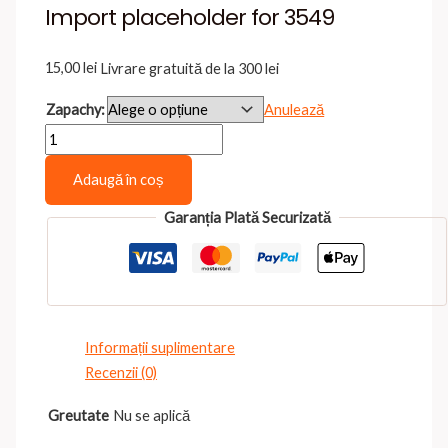
Import placeholder for 3549
15,00
lei
Livrare gratuită de la 300 lei
Zapachy:
Anulează
Cantitate
Import
Adaugă în coș
placeholder
for
Garanția Plată Securizată
3549
Informații suplimentare
Recenzii (0)
Greutate
Nu se aplică