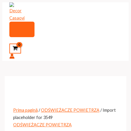
Skip
to
content
Main
Menu
Search
Prima pagină
/
ODŚWIEŻACZE POWIETRZA
/ Import
placeholder for 3549
ODŚWIEŻACZE POWIETRZA