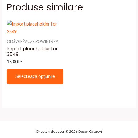
Produse similare
ODŚWIEŻACZE POWIETRZA
Import placeholder for
3549
15,00
lei
Acest
Selectează opțiunile
produs
are
mai
multe
variații.
Opțiunile
pot
fi
Drepturi de autor © 2026 Decor Casaovi