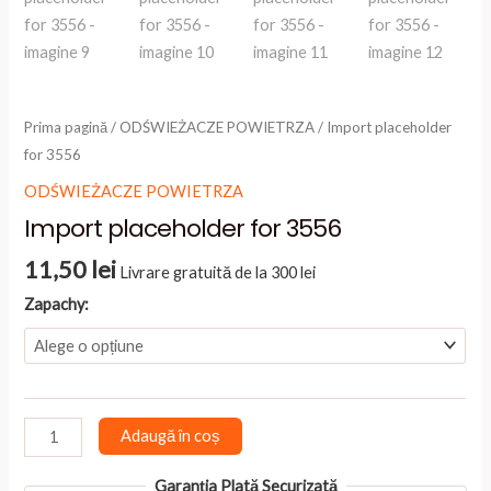
Prima pagină
/
ODŚWIEŻACZE POWIETRZA
/ Import placeholder
for 3556
ODŚWIEŻACZE POWIETRZA
Import placeholder for 3556
11,50
lei
Livrare gratuită de la 300 lei
Zapachy:
Cantitate
Adaugă în coș
Import
placeholder
Garanția Plată Securizată