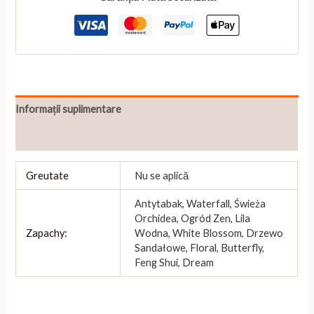
for
3556
Informații suplimentare
Recenzii (0)
Greutate
Nu se aplică
Antytabak, Waterfall, Świeża
Orchidea, Ogród Zen, Lila
Zapachy:
Wodna, White Blossom, Drzewo
Sandałowe, Floral, Butterfly,
Feng Shui, Dream