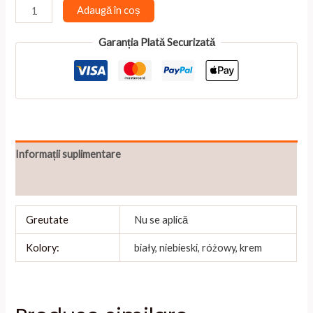
33,00 lei
Cantitate
Adaugă în coș
Import
placeholder
Garanția Plată Securizată
for
5338
Informații suplimentare
Recenzii (0)
Greutate
Nu se aplică
Kolory:
biały, niebieski, różowy, krem