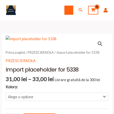
Skip
Search
to
Main
content
Menu
Prima pagină
/
PRZEŚCIERADŁA
/ Import placeholder for 5338
PRZEŚCIERADŁA
Import placeholder for 5338
Interval
31,00
lei
–
33,00
lei
Livrare gratuită de la 300 lei
de
Kolory:
prețuri:
31,00 lei
până
la