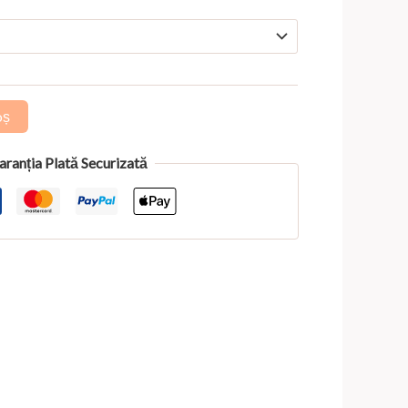
prețuri:
100,00 lei
până
la
199,00 lei
oș
aranția Plată Securizată