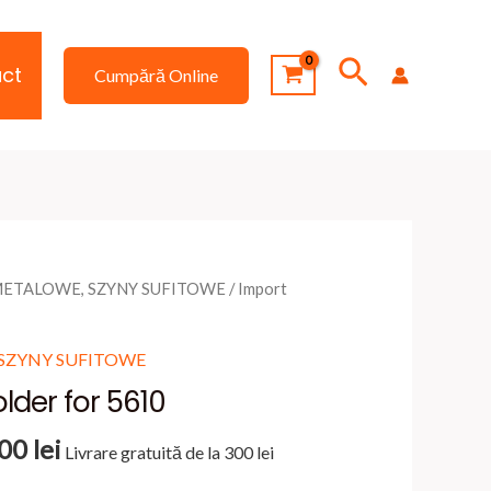
Search
ct
Cumpără Online
METALOWE, SZYNY SUFITOWE
/ Import
 SZYNY SUFITOWE
lder for 5610
Interval
,00
lei
Livrare gratuită de la 300 lei
de