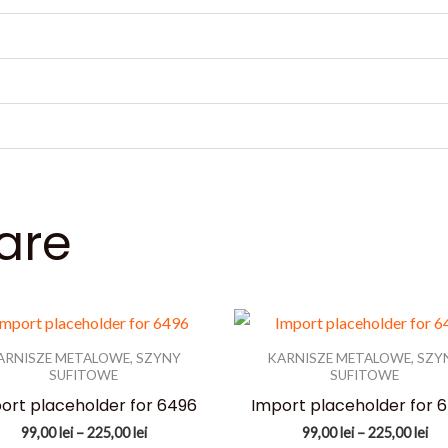
are
ARNISZE METALOWE, SZYNY
KARNISZE METALOWE, SZY
SUFITOWE
SUFITOWE
ort placeholder for 6496
Import placeholder for 
Interval
Int
99,00
lei
–
225,00
lei
99,00
lei
–
225,00
lei