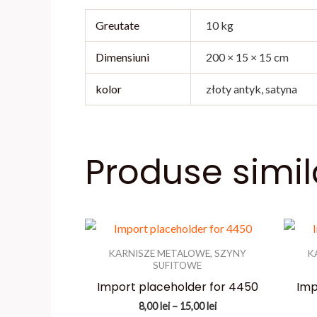
Greutate
10 kg
Dimensiuni
200 × 15 × 15 cm
kolor
złoty antyk, satyna
Produse simil
KARNISZE METALOWE, SZYNY
K
SUFITOWE
Import placeholder for 4450
Imp
Interval
8,00
lei
–
15,00
lei