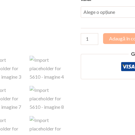
Cantitate
Adaugă în c
Import
placeholder
G
for
5610