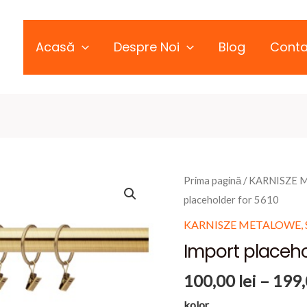
Acasă
Despre Noi
Blog
Conta
Prima pagină
/
KARNISZE 
placeholder for 5610
KARNISZE METALOWE,
Import placeho
100,00
lei
–
199
kolor