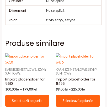
Greutate
Nu se aplică
Dimensiuni
Nu se aplică
kolor
złoty antyk, satyna
Produse similare
KARNISZE METALOWE, SZYNY
KARNISZE METALOWE, SZYNY
SUFITOWE
SUFITOWE
Import placeholder for
Import placeholder for
5610
6496
Interval
Interval
100,00
lei
–
199,00
lei
99,00
lei
–
225,00
lei
de
de
Acest
Aces
prețuri:
prețuri:
Selectează opțiunile
Selectează opțiunile
100,00 lei
99,00 lei
produs
prod
până
până